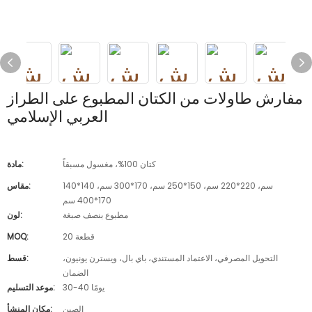
مفارش طاولات من الكتان المطبوع على الطراز
العربي الإسلامي
كتان 100%، مغسول مسبقاً
مادة:
140*140 سم، 220*220 سم، 150*250 سم، 170*300 سم،
مقاس:
170*400 سم
مطبوع بنصف صبغة
لون:
20 قطعة
MOQ:
التحويل المصرفي، الاعتماد المستندي، باي بال، ويسترن يونيون،
قسط:
الضمان
30-40 يومًا
موعد التسليم:
الصين
مكان المنشأ: