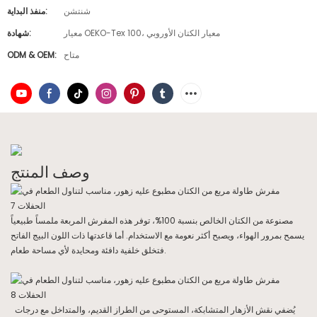
شنتشن
منفذ البداية:
معيار OEKO-Tex 100، معيار الكتان الأوروبي
شهادة:
متاح
ODM & OEM:
وصف المنتج
مصنوعة من الكتان الخالص بنسبة 100%، توفر هذه المفرش المربعة ملمساً طبيعياً
يسمح بمرور الهواء، ويصبح أكثر نعومة مع الاستخدام. أما قاعدتها ذات اللون البيج الفاتح
فتخلق خلفية دافئة ومحايدة لأي مساحة طعام.
يُضفي نقش الأزهار المتشابكة، المستوحى من الطراز القديم، والمتداخل مع درجات