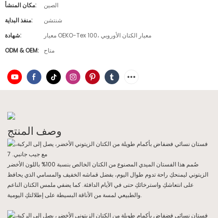
الصين
مكان المنشأ:
شنتشن
منفذ البداية:
معيار OEKO-Tex 100، معيار الكتان الأوروبي
شهادة:
متاح
ODM & OEM:
وصف المنتج
صُمم هذا الفستان الميدي المصنوع من الكتان الخالص بنسبة 100% باللون الأخضر
الزيتوني ليمنحكِ راحة تدوم طوال اليوم، بفضل قماشه الخفيف والمسامي الذي يحافظ
على انتعاشكِ واسترخائكِ حتى في الأيام الدافئة. كما يضفي ملمس الكتان الناعم
والطبيعي لمسة من الأناقة البسيطة على إطلالتكِ اليومية.