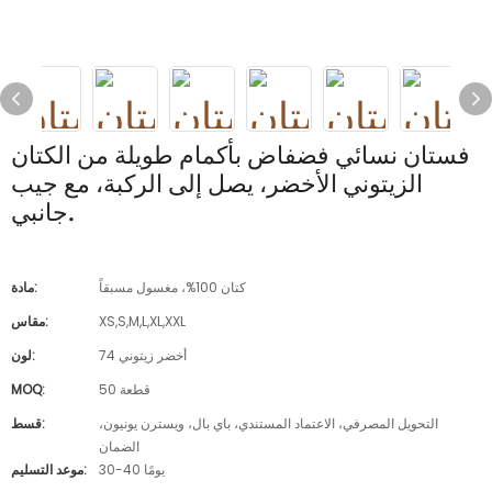
فستان نسائي فضفاض بأكمام طويلة من الكتان
الزيتوني الأخضر، يصل إلى الركبة، مع جيب
جانبي.
كتان 100%، مغسول مسبقاً
مادة:
XS,S,M,L,XL,XXL
مقاس:
74 أخضر زيتوني
لون:
50 قطعة
MOQ:
التحويل المصرفي، الاعتماد المستندي، باي بال، ويسترن يونيون،
قسط:
الضمان
30-40 يومًا
موعد التسليم: