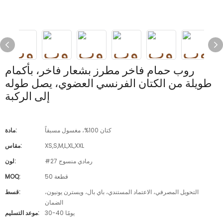
روب حمام فاخر مطرز بشعار فاخر، بأكمام
طويلة من الكتان الفرنسي العضوي، يصل طوله
إلى الركبة
كتان 100%، مغسول مسبقاً
مادة:
XS,S,M,L,XL,XXL
مقاس:
#27 رمادي منسوج
لون:
50 قطعة
MOQ:
التحويل المصرفي، الاعتماد المستندي، باي بال، ويسترن يونيون،
قسط:
الضمان
30-40 يومًا
موعد التسليم: