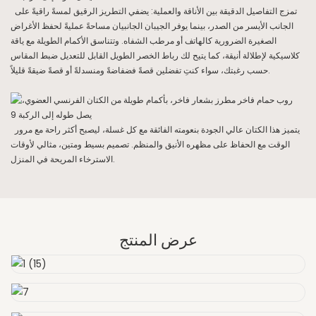
تمزج التفاصيل الدقيقة بين الأناقة والعملية: يضفي التطريز الرقيق لمسةً راقيةً على
الجانب الأيسر من الصدر، بينما يوفر الجيبان الجانبيان مساحةً عمليةً لحفظ الأغراض
الصغيرة الضرورية كالهاتف أو مرطب الشفاه. وتتناسق الأكمام الطويلة مع ياقة
كلاسيكية لإطلالة أنيقة، كما يتيح لك رباط الخصر الطويل القابل للتعديل ضبط المقاس
حسب رغبتك، سواء كنتِ تفضلين قصةً فضفاضةً ومنسدلةً أو قصةً ضيقةً قليلاً.
يتميز هذا الكتان عالي الجودة بنعومته الفائقة مع كل غسلة، ليصبح أكثر راحة مع مرور
الوقت مع الحفاظ على مظهره الأنيق والمنظم. تصميم بسيط ومتين، مثالي لأوقات
الاسترخاء المريحة في المنزل.
عرض المنتج