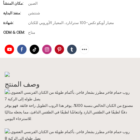
الصين
مكان المنشأ:
شنتشن
منفذ البداية:
معيار أويكو تكس-100 سترانارد، المعيار الأوروبي للكتان
شهادة:
متاح
ODM & OEM:
وصف المنتج
مصنوع من الكتان الخالص بنسبة 100%، يوفر هذا الروب الطويل راحة فائقة. فهو يوفر
دفئًا لطيفًا في الطقس البارد وانتعاشًا لطيفًا في الطقس الدافئ، مما يجعله مثاليًا
للاسترخاء اليومي.