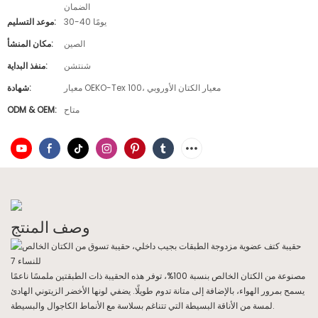
الضمان
30-40 يومًا
موعد التسليم:
الصين
مكان المنشأ:
شنتشن
منفذ البداية:
معيار OEKO-Tex 100، معيار الكتان الأوروبي
شهادة:
متاح
ODM & OEM:
وصف المنتج
مصنوعة من الكتان الخالص بنسبة 100%، توفر هذه الحقيبة ذات الطبقتين ملمسًا ناعمًا
يسمح بمرور الهواء، بالإضافة إلى متانة تدوم طويلًا. يضفي لونها الأخضر الزيتوني الهادئ
لمسة من الأناقة البسيطة التي تتناغم بسلاسة مع الأنماط الكاجوال والبسيطة.