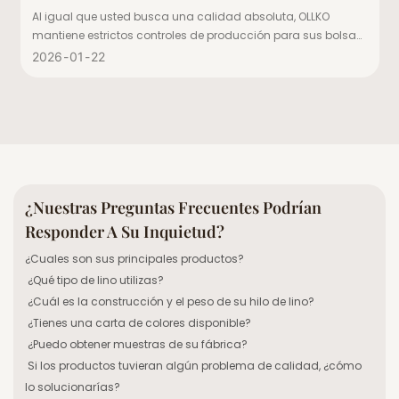
Singapur
Al igual que usted busca una calidad absoluta, OLLKO
mantiene estrictos controles de producción para sus bolsas
de compras de lino orgánico. Con más de 20 años de
2026
01
22
experiencia en la fabricación de textiles de lino, contamos
con las certificaciones Oeko-Tex 100 y European Flax™,
utilizando lino europeo 100 % certificado para ofrecer
productos seguros y ecológicos.
¿Nuestras Preguntas Frecuentes Podrían
Responder A Su Inquietud?
¿Cuales son sus principales productos?
¿Qué tipo de lino utilizas?
¿Cuál es la construcción y el peso de su hilo de lino?
¿Tienes una carta de colores disponible?
¿Puedo obtener muestras de su fábrica?
Si los productos tuvieran algún problema de calidad, ¿cómo
lo solucionarías?