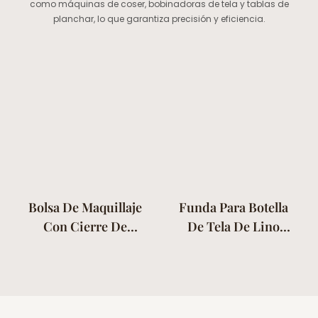
como máquinas de coser, bobinadoras de tela y tablas de
planchar, lo que garantiza precisión y eficiencia.
Bolsa De Maquillaje
Funda Para Botella
Con Cierre De
De Tela De Lino
Cremallera De Tela
Orgánico Duradera
De Lino Francés De
Y Ajustable Para
Color Sólido
Cuencos Y Platos
De Cocina.