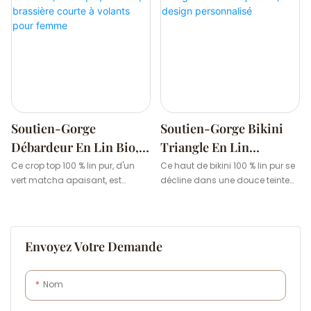
Soutien-Gorge
Soutien-Gorge Bikini
Débardeur En Lin Bio,
Triangle En Lin
Élastique, Vert Uni,
Français Uni, Design
Ce crop top 100 % lin pur, d'un
Ce haut de bikini 100 % lin pur se
vert matcha apaisant, est
décline dans une douce teinte
Brassière Courte À
Personnalisé
conçu pour une respirabilité
rose pêche clair, apportant une
Volants Pour Femme
optimale et un style décontracté.
touche de douceur et de
Doux et confortable, il vous
décontraction à votre garde-
garde au frais toute la journée.
robe. Confectionné en lin de
Envoyez Votre Demande
haute qualité, il offre une
respirabilité naturelle et une
texture subtile, idéale pour rester
Nom
au frais et à l'aise par temps