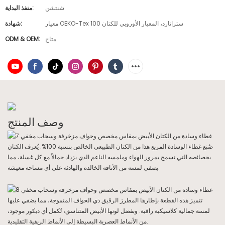
شنتشن
منفذ البداية:
معيار OEKO-Tex 100 سترانارد، المعيار الأوروبي للكتان
شهادة:
متاح
ODM & OEM:
وصف المنتج
صُنع غطاء الوسادة المربع هذا من الكتان الطبيعي الخالص بنسبة 100%. يُعرف الكتان
بخصائصه التي تسمح بمرور الهواء وملمسه الناعم الذي يزداد جمالاً مع كل غسلة، مما
يضفي لمسة من الأناقة الخالدة والهادئة على أي مساحة معيشة.
تتميز هذه القطعة بإطارها المطرز الرقيق ذي الحواف المتموجة، مما يضفي عليها
لمسة جمالية كلاسيكية راقية. وبفضل لونها الأبيض المتناسق، تُكمل أي ديكور موجود،
من الأنماط العصرية البسيطة إلى الأنماط الريفية التقليدية.