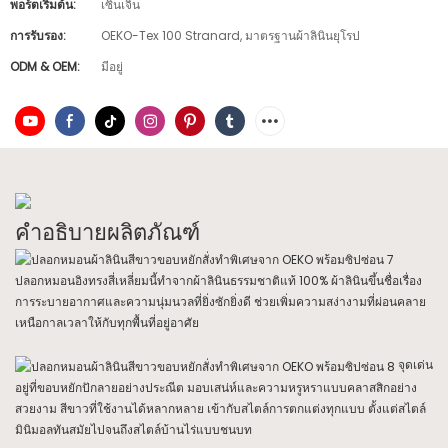
พอร์ตเริ่มต้น:
เซินเจิ้น
การรับรอง:
OEKO-Tex 100 Stranard, มาตรฐานผ้าลินินยุโรป
ODM & OEM:
มีอยู่
คำอธิบายผลิตภัณฑ์
ปลอกหมอนอิงทรงสี่เหลี่ยมนี้ทำจากผ้าลินินธรรมชาติแท้ 100% ผ้าลินินขึ้นชื่อเรื่อง
การระบายอากาศและความนุ่มนวลที่ยิ่งซักยิ่งดี ช่วยเพิ่มความสง่างามที่ผ่อนคลาย
เหนือกาลเวลาให้กับทุกพื้นที่อยู่อาศัย
จุดเด่น
อยู่ที่ขอบหยักปักลายอย่างประณีต มอบเสน่ห์และความหรูหราแบบคลาสสิกอย่าง
สวยงาม สีขาวที่ใช้งานได้หลากหลาย เข้ากับสไตล์การตกแต่งทุกแบบ ตั้งแต่สไตล์
มินิมอลทันสมัยไปจนถึงสไตล์บ้านไร่แบบชนบท