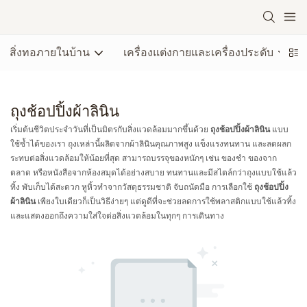
สิ่งทอภายในบ้าน
เครื่องแต่งกายและเครื่องประดับ
ถุงช้อปปิ้งผ้าลินิน
เริ่มต้นชีวิตประจำวันที่เป็นมิตรกับสิ่งแวดล้อมมากขึ้นด้วย
ถุงช้อปปิ้งผ้าลินิน
แบบ
ใช้ซ้ำได้ของเรา ถุงเหล่านี้ผลิตจากผ้าลินินคุณภาพสูง แข็งแรงทนทาน และลดผลก
ระทบต่อสิ่งแวดล้อมให้น้อยที่สุด สามารถบรรจุของหนักๆ เช่น ของชำ ของจาก
ตลาด หรือหนังสือจากห้องสมุดได้อย่างสบาย ทนทานและมีสไตล์กว่าถุงแบบใช้แล้ว
ทิ้ง พับเก็บได้สะดวก หูหิ้วทำจากวัสดุธรรมชาติ จับถนัดมือ การเลือกใช้
ถุงช้อปปิ้ง
ผ้าลินิน
เพียงใบเดียวก็เป็นวิธีง่ายๆ แต่ดูดีที่จะช่วยลดการใช้พลาสติกแบบใช้แล้วทิ้ง
และแสดงออกถึงความใส่ใจต่อสิ่งแวดล้อมในทุกๆ การเดินทาง