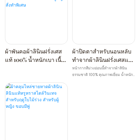
ผ้าพันคอผ้าลินินฝรั่งเศส
ผ้าปิดตาสำหรับนอนหลับ
แท้ 100% น้ำหนักเบา เนื้อ
ทำจากผ้าลินินฝรั่งเศสแท้
นุ่ม สีพื้น ระบายอากาศได้
สีม่วงอ่อน พร้อมสายยาง
หน้ากากสีม่วงอ่อนนี้ทำจากผ้าลินิน
ธรรมชาติ 100% คุณภาพเยี่ยม น้ำหนัก
ดี สำหรับผู้หญิง สั่งทำ
ยืด
เบา ระบายอากาศได้ดีเยี่ยม และอ่อน
พิเศษ
โยนต่อผิวบอบบาง เหมาะอย่างยิ่ง
สำหรับการช่วยให้คุณรู้สึกเย็นสบาย
ตลอดคืนหรือระหว่างงีบหลับ โดยไม่รู้
สึกอึดอัด เนื้อผ้าที่เป็นธรรมชาติช่วยเพิ่ม
ความหรูหราอย่างลงตัวให้กับช่วงเวลา
แห่งการพักผ่อนของคุณ