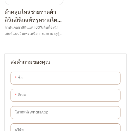
ผ้าคลุมไหล่ชายหาดผ้า
ลินินลินินแท้หรูหราสไตล์
วินเทจสำหรับฤดูใบไม้ร่วง
ผ้าพันคอผ้าลินินแท้ 100% ผืนนี้จะนำ
เสน่ห์แบบวินเทจเหนือกาลเวลามาสู่ตู้
สำหรับผู้หญิง ขอบมีพู่
เสื้อผ้าของคุณ ทอด้วยเส้นด้ายย้อมสีเนื้อ
แน่น ให้สัมผัสที่เป็นธรรมชาติและ
ระบายอากาศได้ดีของผ้าลินินคุณภาพ
เยี่ยม เหมาะสำหรับฤดูใบไม้ผลิและฤดู
ส่งคำถามของคุณ
ใบไม้ร่วง สีสันที่เรียบง่ายเพิ่มความสง่า
งามอย่างลงตัว เหมาะสำหรับผู้ที่ชื่น
ชอบสไตล์มินิมอลและคลาสสิก
ชื่อ
อีเมล
โทรศัพท์/WhatsApp
บริษัท