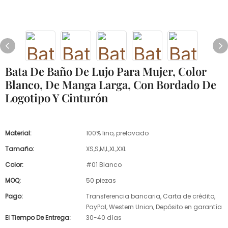
Bata De Baño De Lujo Para Mujer, Color
Blanco, De Manga Larga, Con Bordado De
Logotipo Y Cinturón
Material:
100% lino, prelavado
Tamaño:
XS,S,M,L,XL,XXL
Color:
#01 Blanco
MOQ:
50 piezas
Pago:
Transferencia bancaria, Carta de crédito,
PayPal, Western Union, Depósito en garantía
El Tiempo De Entrega:
30-40 días