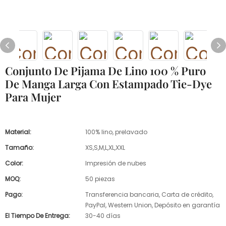
Conjunto De Pijama De Lino 100 % Puro
De Manga Larga Con Estampado Tie-Dye
Para Mujer
Material:
100% lino, prelavado
Tamaño:
XS,S,M,L,XL,XXL
Color:
Impresión de nubes
MOQ:
50 piezas
Pago:
Transferencia bancaria, Carta de crédito,
PayPal, Western Union, Depósito en garantía
El Tiempo De Entrega:
30-40 días