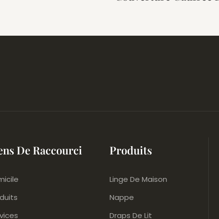
l Avec Fermeture
Naturel, Taille Quee
Pour La Maison Ou L'
ens De Raccourci
Produits
icile
Linge De Maison
duits
Nappe
vices
Draps De Lit