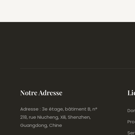
Fermeture Éclair
Nature
Éclair
Notre Adresse
Li
Adresse : 3e étage, bâtiment B, n°
Dom
218, rue Niucheng, Xili, Shenzhen,
Pro
Guangdong, Chine
Ser