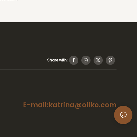
Avec Franges
n/King,
hôtel
Share with:
E-mail:katrina@ollko.com