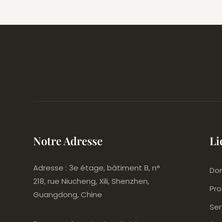
Durable, 100 % Lin Naturel,
Idéal Pour Une Réception
De Mariage.
Notre Adresse
Li
Adresse : 3e étage, bâtiment B, n°
Dom
218, rue Niucheng, Xili, Shenzhen,
Pro
Guangdong, Chine
Ser