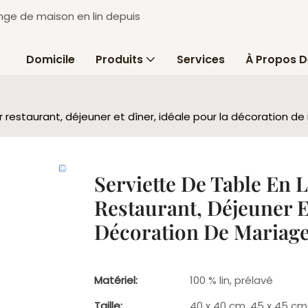
inge de maison en lin depuis
Domicile
Produits
Services
À Propos D
ur restaurant, déjeuner et dîner, idéale pour la décoration d
Serviette De Table En 
Restaurant, Déjeuner E
Décoration De Mariag
Matériel:
100 % lin, prélavé
Taille:
40 x 40 cm, 45 x 45 cm