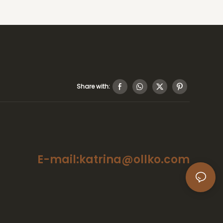
 Logo
De Mariage
r La
rant.
Share with:
E-mail:katrina@ollko.com