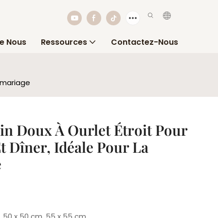
e Nous
Ressources
Contactez-Nous
e mariage
Lin Doux À Ourlet Étroit Pour
t Dîner, Idéale Pour La
e
, 50 x 50 cm, 55 x 55 cm