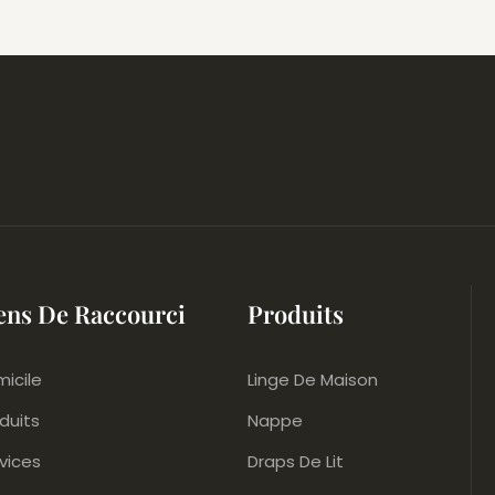
Sublimation Avec Un
De Fruits, Idéale Pou
Maison Ou Le Restau
ens De Raccourci
Produits
icile
Linge De Maison
duits
Nappe
vices
Draps De Lit