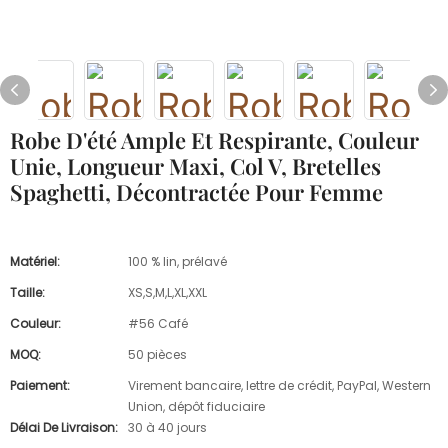
Robe D'été Ample Et Respirante, Couleur
Unie, Longueur Maxi, Col V, Bretelles
Spaghetti, Décontractée Pour Femme
Matériel:
100 % lin, prélavé
Taille:
XS,S,M,L,XL,XXL
Couleur:
#56 Café
MOQ:
50 pièces
Paiement:
Virement bancaire, lettre de crédit, PayPal, Western
Union, dépôt fiduciaire
Délai De Livraison:
30 à 40 jours