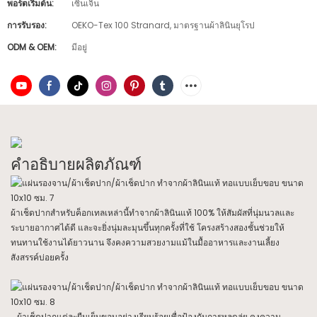
พอร์ตเริ่มต้น:
เซินเจิ้น
การรับรอง:
OEKO-Tex 100 Stranard, มาตรฐานผ้าลินินยุโรป
ODM & OEM:
มีอยู่
คำอธิบายผลิตภัณฑ์
ผ้าเช็ดปากสำหรับค็อกเทลเหล่านี้ทำจากผ้าลินินแท้ 100% ให้สัมผัสที่นุ่มนวลและ
ระบายอากาศได้ดี และจะยิ่งนุ่มละมุนขึ้นทุกครั้งที่ใช้ โครงสร้างสองชั้นช่วยให้
ทนทานใช้งานได้ยาวนาน จึงคงความสวยงามแม้ในมื้ออาหารและงานเลี้ยง
สังสรรค์บ่อยครั้ง
ผ้าเช็ดปากแต่ละผืนเย็บขอบอย่างเรียบร้อยเพื่อป้องกันการหลุดลุ่ย คงความ