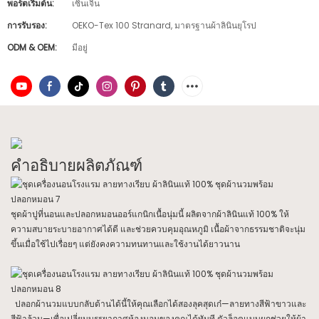
พอร์ตเริ่มต้น:
เซินเจิ้น
การรับรอง:
OEKO-Tex 100 Stranard, มาตรฐานผ้าลินินยุโรป
ODM & OEM:
มีอยู่
คำอธิบายผลิตภัณฑ์
ชุดผ้าปูที่นอนและปลอกหมอนออร์แกนิกเนื้อนุ่มนี้ ผลิตจากผ้าลินินแท้ 100% ให้
ความสบายระบายอากาศได้ดี และช่วยควบคุมอุณหภูมิ เนื้อผ้าจากธรรมชาติจะนุ่ม
ขึ้นเมื่อใช้ไปเรื่อยๆ แต่ยังคงความทนทานและใช้งานได้ยาวนาน
ปลอกผ้านวมแบบกลับด้านได้นี้ให้คุณเลือกได้สองลุคสุดเก๋—ลายทางสีฟ้าขาวและ
สีฟ้าล้วน—เพื่อเปลี่ยนบรรยากาศห้องนอนของคุณได้ทันที ตัวล็อคแบบผูกช่วยให้ผ้า