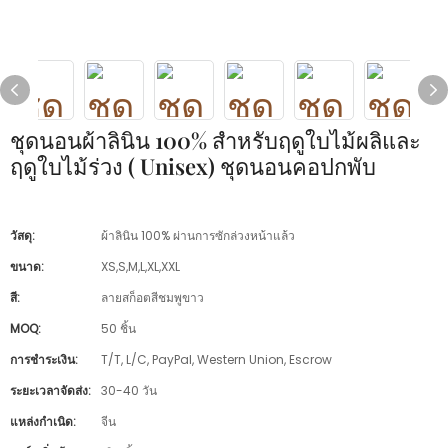
ชุดนอนผ้าลินิน 100% สำหรับฤดูใบไม้ผลิและ
ฤดูใบไม้ร่วง ( Unisex) ชุดนอนคอปกพับ
วัสดุ:
ผ้าลินิน 100% ผ่านการซักล่วงหน้าแล้ว
ขนาด:
XS,S,M,L,XL,XXL
สี:
ลายสก็อตสีชมพูขาว
MOQ:
50 ชิ้น
การชำระเงิน:
T/T, L/C, PayPal, Western Union, Escrow
ระยะเวลาจัดส่ง:
30-40 วัน
แหล่งกำเนิด:
จีน