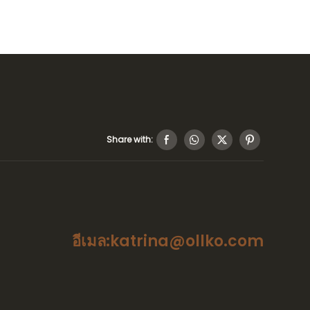
Share with:
อีเมล:katrina@ollko.com