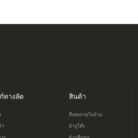
งก์ทางลัด
สินค้า
น
สิ่งทอภายในบ้าน
ค้า
ผ้าปูโต๊ะ
การ
ผ้าปูที่นอน