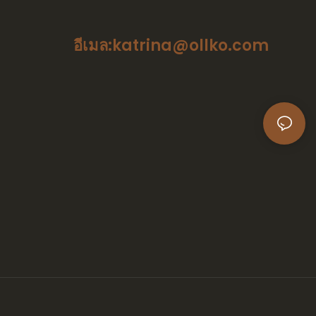
อีเมล:katrina@ollko.com