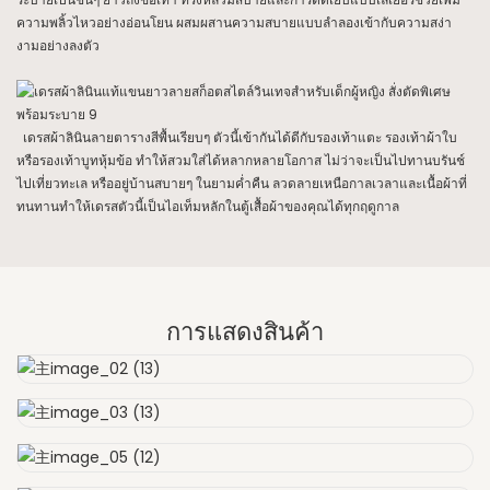
ความพลิ้วไหวอย่างอ่อนโยน ผสมผสานความสบายแบบลำลองเข้ากับความสง่า
งามอย่างลงตัว
เดรสผ้าลินินลายตารางสีพื้นเรียบๆ ตัวนี้เข้ากันได้ดีกับรองเท้าแตะ รองเท้าผ้าใบ
หรือรองเท้าบูทหุ้มข้อ ทำให้สวมใส่ได้หลากหลายโอกาส ไม่ว่าจะเป็นไปทานบรันช์
ไปเที่ยวทะเล หรืออยู่บ้านสบายๆ ในยามค่ำคืน ลวดลายเหนือกาลเวลาและเนื้อผ้าที่
ทนทานทำให้เดรสตัวนี้เป็นไอเท็มหลักในตู้เสื้อผ้าของคุณได้ทุกฤดูกาล
การแสดงสินค้า