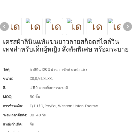
เดรสผ้าลินินแท้แขนยาวลายสก็อตสไตล์วิน
เทจสำหรับเด็กผู้หญิง สั่งตัดพิเศษ พร้อมระบาย
วัสดุ:
ผ้าลินิน 100% ผ่านการซักล่วงหน้าแล้ว
ขนาด:
XS,S,M,L,XL,XXL
สี:
#59 ลายสก็อตธรรมชาติ
MOQ:
50 ชิ้น
การชำระเงิน:
T/T, L/C, PayPal, Western Union, Escrow
ระยะเวลาจัดส่ง:
30-40 วัน
แหล่งกำเนิด:
จีน