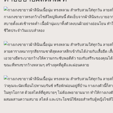
กางเกงขายาวทรงกว้างไซส์ใหญ่พิเศษนี้ ตัดเย็บจากผ้าลินินระบายอากาศ
สบายตั้งแต่เช้าจรดค่ำ เนื้อผ้านุ่มเบาทิ้งตัวลงบนผิวอย่างอ่อนโยน 
ชีวิตประจำวันแบบลำลอง
ลายตารางหมากรุกสีธรรมชาติสุดคลาสสิกเข้ากันได้ง่ายกับเสื้อยืด เสื้อ
เอวยางยืดระบายกว้างให้ความกระชับพอดีตัว รองรับสรีระของคุณได้อย
ขณะที่ทรงขากว้างหลวมๆ สร้างลุคที่ดูดีและผ่อนคลาย
ว่าคุณจะนัดเพื่อนไปทานบรันช์ หรือพักผ่อนอยู่ที่บ้าน กางเกงตัวนี้ก็
ในทุกโอกาส ด้วยสไตล์ที่ดูสบายๆ ไม่ต้องพยายามมาก ทำให้กางเกงตัวนี้เ
ผสมผสานความสบาย สไตล์ และประโยชน์ใช้สอยสำหรับผู้หญิงไซส์ให