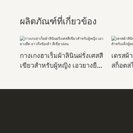
ผลิตภัณฑ์ที่เกี่ยวข้อง
กางเกงฮาเร็มผ้าลินินฝรั่งเศสสี
เดรสผ้
เขียวสำหรับผู้หญิง เอวยางยืด
สก็อตสไ
ยาวถึงข้อเท้า สีเขียวอ่อน
หญิง สั