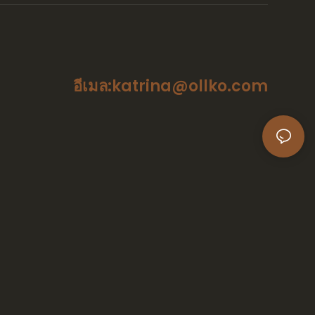
อีเมล:katrina@ollko.com