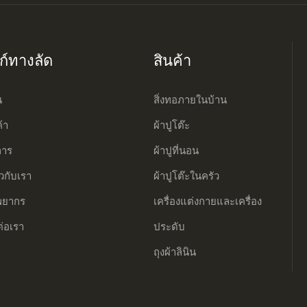
งก์ทางลัด
สินค้า
น
สิ่งทอภายในบ้าน
ค้า
ผ้าปูโต๊ะ
การ
ผ้าปูที่นอน
ยวกับเรา
ผ้าปูโต๊ะในครัว
พยากร
เครื่องแต่งกายและเครื่อง
ต่อเรา
ประดับ
ถุงผ้าลินิน